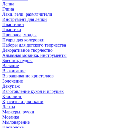
Лепка
Глина
Лаки, гели, размягчители
Инструмент для лепки
Пластилин
Пластика
Проволоа, молды
Пудры для колеровки
Наборы для детского творчества
Декоративное творчество
Алмазная мозаика, инструменты
Блестки, пудры
Валяние
Выжигание
Выращивание кристаллов
Золочение
Декупаж
Изготовление кукол и игрушек
Квиллинг
Красители для ткани
Ленты
Маркеры, ручки
Мозаика
Мыловарение
Проволока