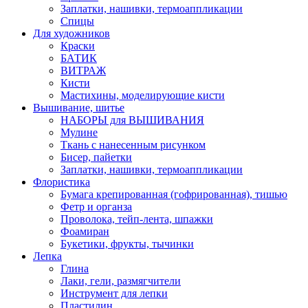
Заплатки, нашивки, термоаппликации
Спицы
Для художников
Краски
БАТИК
ВИТРАЖ
Кисти
Мастихины, моделирующие кисти
Вышивание, шитье
НАБОРЫ для ВЫШИВАНИЯ
Мулине
Ткань с нанесенным рисунком
Бисер, пайетки
Заплатки, нашивки, термоаппликации
Флористика
Бумага крепированная (гофрированная), тишью
Фетр и органза
Проволока, тейп-лента, шпажки
Фоамиран
Букетики, фрукты, тычинки
Лепка
Глина
Лаки, гели, размягчители
Инструмент для лепки
Пластилин