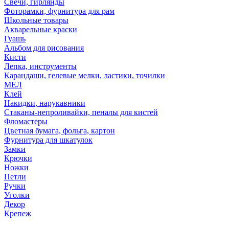
Свечи, гирлянды
Фоторамки, фурнитура для рам
Школьные товары
Акварельные краски
Гуашь
Альбом для рисования
Кисти
Лепка, инструменты
Карандаши, гелевые мелки, ластики, точилки
МЕЛ
Клей
Накидки, нарукавники
Стаканы-непроливайки, пеналы для кистей
Фломастеры
Цветная бумага, фольга, картон
Фурнитура для шкатулок
Замки
Крючки
Ножки
Петли
Ручки
Уголки
Декор
Крепеж