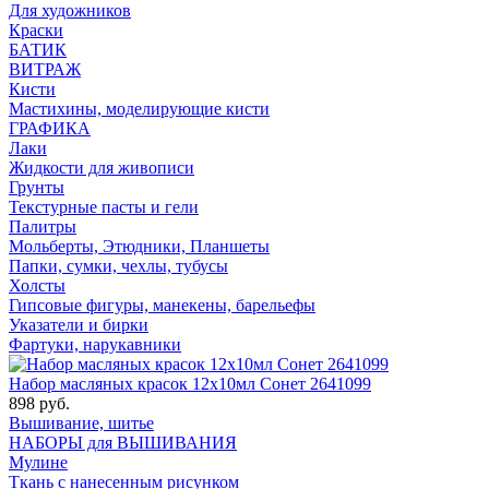
Для художников
Краски
БАТИК
ВИТРАЖ
Кисти
Мастихины, моделирующие кисти
ГРАФИКА
Лаки
Жидкости для живописи
Грунты
Текстурные пасты и гели
Палитры
Мольберты, Этюдники, Планшеты
Папки, сумки, чехлы, тубусы
Холсты
Гипсовые фигуры, манекены, барельефы
Указатели и бирки
Фартуки, нарукавники
Набор масляных красок 12х10мл Сонет 2641099
898 руб.
Вышивание, шитье
НАБОРЫ для ВЫШИВАНИЯ
Мулине
Ткань с нанесенным рисунком