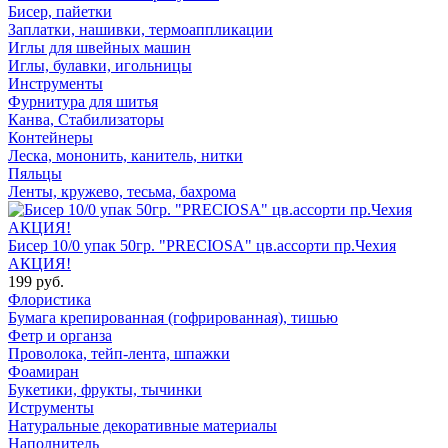
Бисер, пайетки
Заплатки, нашивки, термоаппликации
Иглы для швейных машин
Иглы, булавки, игольницы
Инструменты
Фурнитура для шитья
Канва, Стабилизаторы
Контейнеры
Леска, мононить, канитель, нитки
Пяльцы
Ленты, кружево, тесьма, бахрома
Бисер 10/0 упак 50гр. "PRECIOSA" цв.ассорти пр.Чехия
АКЦИЯ!
199 руб.
Флористика
Бумага крепированная (гофрированная), тишью
Фетр и органза
Проволока, тейп-лента, шпажки
Фоамиран
Букетики, фрукты, тычинки
Иструменты
Натуральные декоративные материалы
Наполнитель