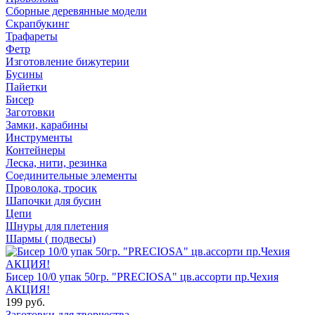
Сборные деревянные модели
Скрапбукинг
Трафареты
Фетр
Изготовление бижутерии
Бусины
Пайетки
Бисер
Заготовки
Замки, карабины
Инструменты
Контейнеры
Леска, нити, резинка
Соединительные элементы
Проволока, тросик
Шапочки для бусин
Цепи
Шнуры для плетения
Шармы ( подвесы)
Бисер 10/0 упак 50гр. "PRECIOSA" цв.ассорти пр.Чехия
АКЦИЯ!
199 руб.
Заготовки для творчества