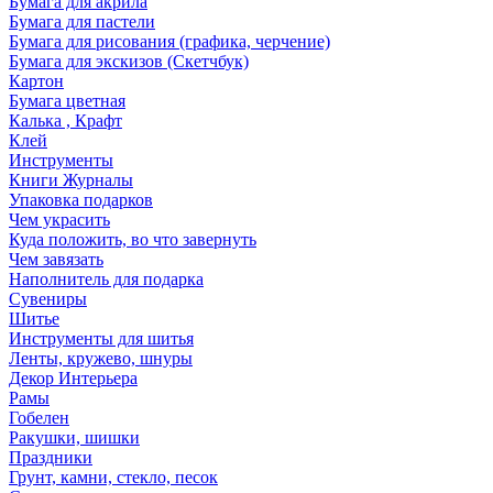
Бумага для акрила
Бумага для пастели
Бумага для рисования (графика, черчение)
Бумага для экскизов (Скетчбук)
Картон
Бумага цветная
Калька , Крафт
Клей
Инструменты
Книги Журналы
Упаковка подарков
Чем украсить
Куда положить, во что завернуть
Чем завязать
Наполнитель для подарка
Сувениры
Шитье
Инструменты для шитья
Ленты, кружево, шнуры
Декор Интерьера
Рамы
Гобелен
Ракушки, шишки
Праздники
Грунт, камни, стекло, песок