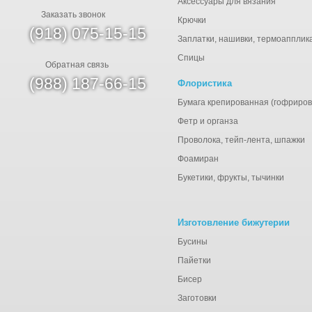
Аксессуары для вязания
Заказать звонок
Крючки
(918) 075-15-15
Заплатки, нашивки, термоапплик
Спицы
Обратная связь
(988) 187-66-15
Флористика
Бумага крепированная (гофриров
Фетр и органза
Проволока, тейп-лента, шпажки
Фоамиран
Букетики, фрукты, тычинки
Изготовление бижутерии
Бусины
Пайетки
Бисер
Заготовки