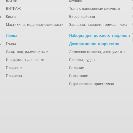
БАТИК
Мулине
ВИТРАЖ
Ткань с нанесенным рисунком
ации
Кисти
Бисер, пайетки
Мастихины, моделирующие кисти
Заплатки, нашивки, термоаппликаци
Лепка
Наборы для детского творчеств
анная), тишью
Глина
Декоративное творчество
Лаки, гели, размягчители
Алмазная мозаика, инструменты
Инструмент для лепки
Блестки, пудры
Пластилин
Валяние
Пластика
Выжигание
Выращивание кристаллов