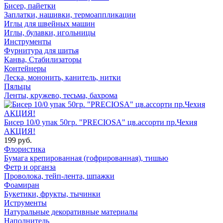
Бисер, пайетки
Заплатки, нашивки, термоаппликации
Иглы для швейных машин
Иглы, булавки, игольницы
Инструменты
Фурнитура для шитья
Канва, Стабилизаторы
Контейнеры
Леска, мононить, канитель, нитки
Пяльцы
Ленты, кружево, тесьма, бахрома
Бисер 10/0 упак 50гр. "PRECIOSA" цв.ассорти пр.Чехия
АКЦИЯ!
199 руб.
Флористика
Бумага крепированная (гофрированная), тишью
Фетр и органза
Проволока, тейп-лента, шпажки
Фоамиран
Букетики, фрукты, тычинки
Иструменты
Натуральные декоративные материалы
Наполнитель