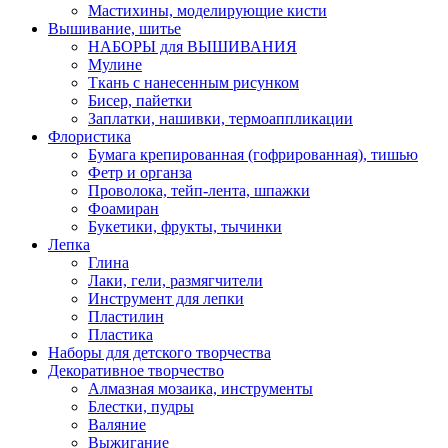
Мастихины, моделирующие кисти
Вышивание, шитье
НАБОРЫ для ВЫШИВАНИЯ
Мулине
Ткань с нанесенным рисунком
Бисер, пайетки
Заплатки, нашивки, термоаппликации
Флористика
Бумага крепированная (гофрированная), тишью
Фетр и органза
Проволока, тейп-лента, шпажки
Фоамиран
Букетики, фрукты, тычинки
Лепка
Глина
Лаки, гели, размягчители
Инструмент для лепки
Пластилин
Пластика
Наборы для детского творчества
Декоративное творчество
Алмазная мозаика, инструменты
Блестки, пудры
Валяние
Выжигание