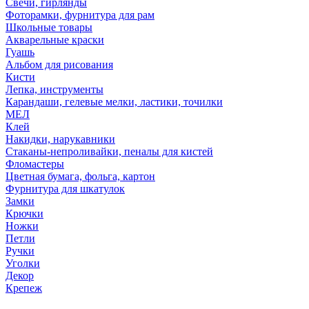
Свечи, гирлянды
Фоторамки, фурнитура для рам
Школьные товары
Акварельные краски
Гуашь
Альбом для рисования
Кисти
Лепка, инструменты
Карандаши, гелевые мелки, ластики, точилки
МЕЛ
Клей
Накидки, нарукавники
Стаканы-непроливайки, пеналы для кистей
Фломастеры
Цветная бумага, фольга, картон
Фурнитура для шкатулок
Замки
Крючки
Ножки
Петли
Ручки
Уголки
Декор
Крепеж