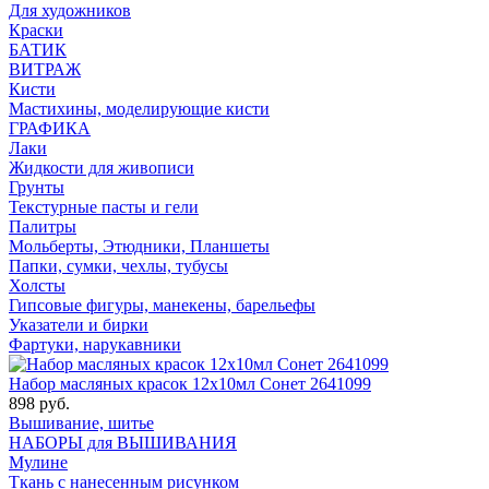
Для художников
Краски
БАТИК
ВИТРАЖ
Кисти
Мастихины, моделирующие кисти
ГРАФИКА
Лаки
Жидкости для живописи
Грунты
Текстурные пасты и гели
Палитры
Мольберты, Этюдники, Планшеты
Папки, сумки, чехлы, тубусы
Холсты
Гипсовые фигуры, манекены, барельефы
Указатели и бирки
Фартуки, нарукавники
Набор масляных красок 12х10мл Сонет 2641099
898 руб.
Вышивание, шитье
НАБОРЫ для ВЫШИВАНИЯ
Мулине
Ткань с нанесенным рисунком