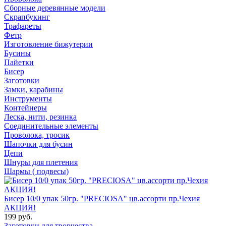
Сборные деревянные модели
Скрапбукинг
Трафареты
Фетр
Изготовление бижутерии
Бусины
Пайетки
Бисер
Заготовки
Замки, карабины
Инструменты
Контейнеры
Леска, нити, резинка
Соединительные элементы
Проволока, тросик
Шапочки для бусин
Цепи
Шнуры для плетения
Шармы ( подвесы)
Бисер 10/0 упак 50гр. "PRECIOSA" цв.ассорти пр.Чехия
АКЦИЯ!
199 руб.
Заготовки для творчества