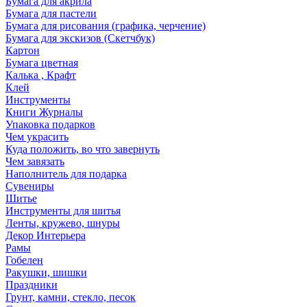
Бумага для акрила
Бумага для пастели
Бумага для рисования (графика, черчение)
Бумага для экскизов (Скетчбук)
Картон
Бумага цветная
Калька , Крафт
Клей
Инструменты
Книги Журналы
Упаковка подарков
Чем украсить
Куда положить, во что завернуть
Чем завязать
Наполнитель для подарка
Сувениры
Шитье
Инструменты для шитья
Ленты, кружево, шнуры
Декор Интерьера
Рамы
Гобелен
Ракушки, шишки
Праздники
Грунт, камни, стекло, песок