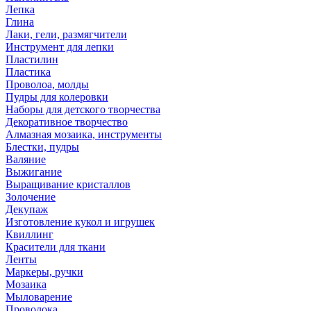
Лепка
Глина
Лаки, гели, размягчители
Инструмент для лепки
Пластилин
Пластика
Проволоа, молды
Пудры для колеровки
Наборы для детского творчества
Декоративное творчество
Алмазная мозаика, инструменты
Блестки, пудры
Валяние
Выжигание
Выращивание кристаллов
Золочение
Декупаж
Изготовление кукол и игрушек
Квиллинг
Красители для ткани
Ленты
Маркеры, ручки
Мозаика
Мыловарение
Проволока