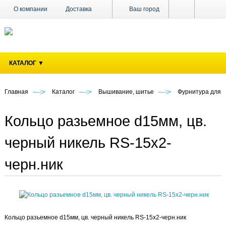
О компании
Доставка
Ваш город
Оплата
Поставщикам
Наши магазины
Новости
КАТАЛОГ ▼
Акции
Контакты
Главная
Каталог
Вышивание, шитье
Фурнитура для 
Кольцо разьемное d15мм, цв.
черный никель RS-15х2-
черн.ник
Кольцо разьемное d15мм, цв. черный никель RS-15х2-черн.ник