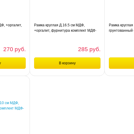
Ф, +оргалит,
Рамка круглая Д.16.5 см МДФ,
Рамка круглая
+оргалит, фурнитура комплект МДФ-
грунтованный 
кр-16,5
270 руб.
285 руб.
у
В корзину
шт
шт
Сравнение
Сравнени
 +оргалит,
Рамка круглая Д.16.5 см МДФ, +оргалит,
Рамка круглая 
фурнитура комплект МДФ-кр-16,5
грунтованный ор