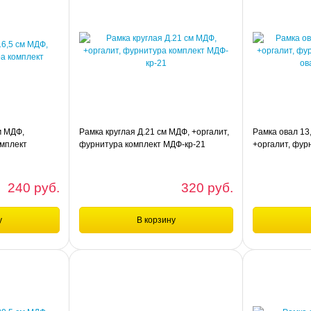
м МДФ,
Рамка круглая Д.21 см МДФ, +оргалит,
Рамка овал 13
омплект
фурнитура комплект МДФ-кр-21
+оргалит, фур
овал-13,5х18,
240 руб.
320 руб.
у
В корзину
шт
шт
Сравнение
Сравнени
ДФ, +оргалит,
Рамка круглая Д.21 см МДФ, +оргалит,
Рамка овал 13,5
фурнитура комплект МДФ-кр-21
фурнитура комп