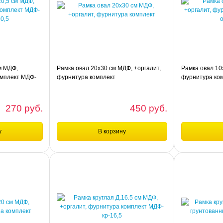
м МДФ,
Рамка овал 20х30 см МДФ, +оргалит,
Рамка овал 10
омплект МДФ-
фурнитура комплект
фурнитура ко
270 руб.
450 руб.
у
В корзину
шт
шт
Сравнение
Сравнени
МДФ, +оргалит,
Рамка овал 20х30 см МДФ, +оргалит,
Рамка овал 10х1
овал-15,5х20,5
фурнитура комплект
фурнитура комп