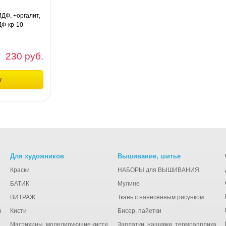
МДФ, +оргалит,
ДФ-кр-10
230 руб.
у
шт
Ф, +оргалит,
кр-10
Для художников
Вышивание, шитье
Краски
НАБОРЫ для ВЫШИВАНИЯ
БАТИК
Мулине
ВИТРАЖ
Ткань с нанесенным рисунком
ации
Кисти
Бисер, пайетки
Мастихины, моделирующие кисти
Заплатки, нашивки, термоаппликаци