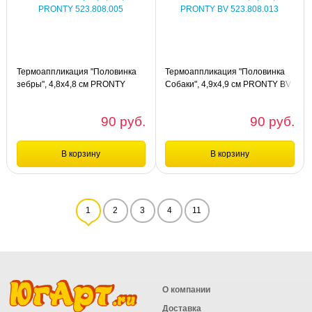
(блестящий)", 7,8 х 3,5 см HKM
пиратский клуб квадратная", 5 х 3,5
38630_6
см HKM 33650
Термоаппликация "Половинка
Термоаппликация "Половинка
зебры", 4,8х4,8 см PRONTY
Собаки", 4,9х4,9 см PRONTY BV
523.808.005
523.808.013
90 руб.
90 руб.
В корзину
В корзину
Сравнение
Сравнение
1
2
3
4
11
шт
шт
Термоаппликация "Половинка
Термоаппликация "Половинка
зебры", 4,8х4,8 см PRONTY
Собаки", 4,9х4,9 см PRONTY BV
523.808.005
523.808.013
О компании
Доставка