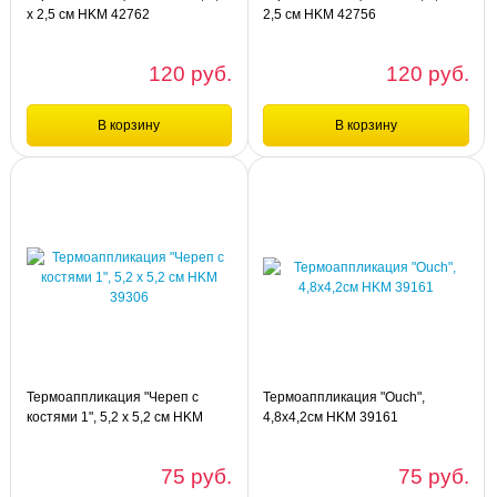
х 2,5 см HKM 42762
2,5 см HKM 42756
120 руб.
120 руб.
В корзину
В корзину
Сравнение
Сравнение
шт
шт
Термоаппликация "Любовь", 5,5 х
Термоаппликация "NEW", 5,5 х 2,5
2,5 см HKM 42762
см HKM 42756
Термоаппликация "Череп с
Термоаппликация "Ouch",
костями 1", 5,2 х 5,2 см HKM
4,8х4,2см HKM 39161
39306
75 руб.
75 руб.