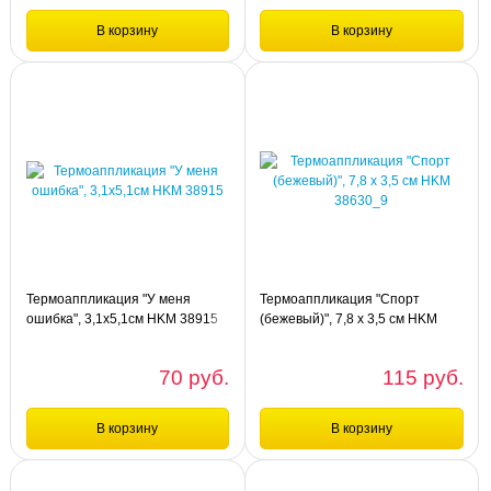
В корзину
В корзину
Сравнение
Сравнение
шт
шт
Термоаппликация "Череп с костями
Термоаппликация "Ouch", 4,8х4,2см
1", 5,2 х 5,2 см HKM 39306
HKM 39161
Термоаппликация "У меня
Термоаппликация "Спорт
ошибка", 3,1х5,1см HKM 38915
(бежевый)", 7,8 х 3,5 см HKM
38630_9
70 руб.
115 руб.
В корзину
В корзину