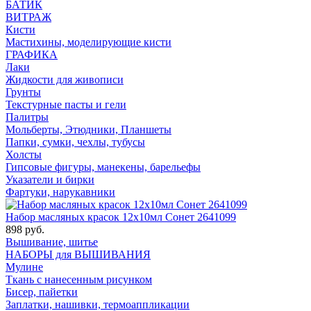
БАТИК
ВИТРАЖ
Кисти
Мастихины, моделирующие кисти
ГРАФИКА
Лаки
Жидкости для живописи
Грунты
Текстурные пасты и гели
Палитры
Мольберты, Этюдники, Планшеты
Папки, сумки, чехлы, тубусы
Холсты
Гипсовые фигуры, манекены, барельефы
Указатели и бирки
Фартуки, нарукавники
Набор масляных красок 12х10мл Сонет 2641099
898 руб.
Вышивание, шитье
НАБОРЫ для ВЫШИВАНИЯ
Мулине
Ткань с нанесенным рисунком
Бисер, пайетки
Заплатки, нашивки, термоаппликации