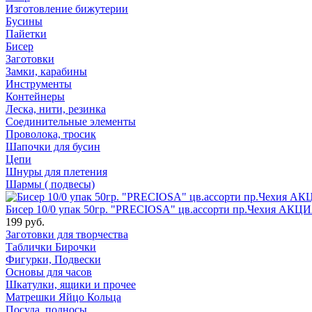
Изготовление бижутерии
Бусины
Пайетки
Бисер
Заготовки
Замки, карабины
Инструменты
Контейнеры
Леска, нити, резинка
Соединительные элементы
Проволока, тросик
Шапочки для бусин
Цепи
Шнуры для плетения
Шармы ( подвесы)
Бисер 10/0 упак 50гр. "PRECIOSA" цв.ассорти пр.Чехия АКЦИ
199 руб.
Заготовки для творчества
Таблички Бирочки
Фигурки, Подвески
Основы для часов
Шкатулки, ящики и прочее
Матрешки Яйцо Кольца
Посуда, подносы