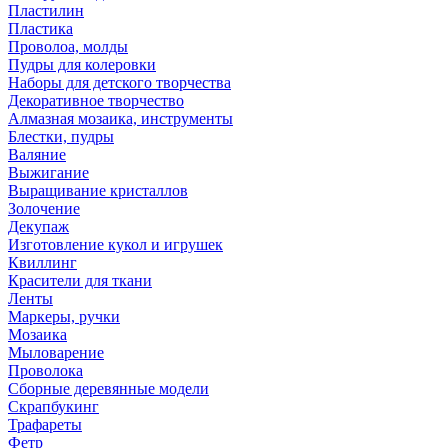
Пластилин
Пластика
Проволоа, молды
Пудры для колеровки
Наборы для детского творчества
Декоративное творчество
Алмазная мозаика, инструменты
Блестки, пудры
Валяние
Выжигание
Выращивание кристаллов
Золочение
Декупаж
Изготовление кукол и игрушек
Квиллинг
Красители для ткани
Ленты
Маркеры, ручки
Мозаика
Мыловарение
Проволока
Сборные деревянные модели
Скрапбукинг
Трафареты
Фетр