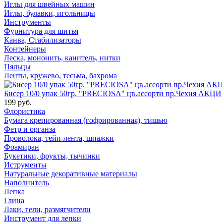
Иглы для швейных машин
Иглы, булавки, игольницы
Инструменты
Фурнитура для шитья
Канва, Стабилизаторы
Контейнеры
Леска, мононить, канитель, нитки
Пяльцы
Ленты, кружево, тесьма, бахрома
Бисер 10/0 упак 50гр. "PRECIOSA" цв.ассорти пр.Чехия АКЦИ
199 руб.
Флористика
Бумага крепированная (гофрированная), тишью
Фетр и органза
Проволока, тейп-лента, шпажки
Фоамиран
Букетики, фрукты, тычинки
Иструменты
Натуральные декоративные материалы
Наполнитель
Лепка
Глина
Лаки, гели, размягчители
Инструмент для лепки