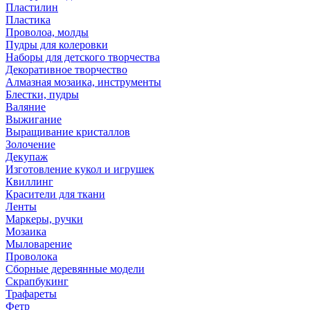
Пластилин
Пластика
Проволоа, молды
Пудры для колеровки
Наборы для детского творчества
Декоративное творчество
Алмазная мозаика, инструменты
Блестки, пудры
Валяние
Выжигание
Выращивание кристаллов
Золочение
Декупаж
Изготовление кукол и игрушек
Квиллинг
Красители для ткани
Ленты
Маркеры, ручки
Мозаика
Мыловарение
Проволока
Сборные деревянные модели
Скрапбукинг
Трафареты
Фетр