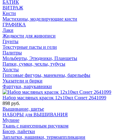
БАТИК
ВИТРАЖ
Кисти
Мастихины, моделирующие кисти
ГРАФИКА
Лаки
Жидкости для живописи
Грунты
Текстурные пасты и гели
Палитры
Мольберты, Этюдники, Планшеты
Папки, сумки, чехлы, тубусы
Холсты
Гипсовые фигуры, манекены, барельефы
Указатели и бирки
Фартуки, нарукавники
Набор масляных красок 12х10мл Сонет 2641099
898 руб.
Вышивание, шитье
НАБОРЫ для ВЫШИВАНИЯ
Мулине
Ткань с нанесенным рисунком
Бисер, пайетки
Заплатки, нашивки, термоаппликации