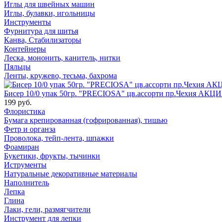
Иглы для швейных машин
Иглы, булавки, игольницы
Инструменты
Фурнитура для шитья
Канва, Стабилизаторы
Контейнеры
Леска, мононить, канитель, нитки
Пяльцы
Ленты, кружево, тесьма, бахрома
Бисер 10/0 упак 50гр. "PRECIOSA" цв.ассорти пр.Чехия АКЦИ
199 руб.
Флористика
Бумага крепированная (гофрированная), тишью
Фетр и органза
Проволока, тейп-лента, шпажки
Фоамиран
Букетики, фрукты, тычинки
Иструменты
Натуральные декоративные материалы
Наполнитель
Лепка
Глина
Лаки, гели, размягчители
Инструмент для лепки