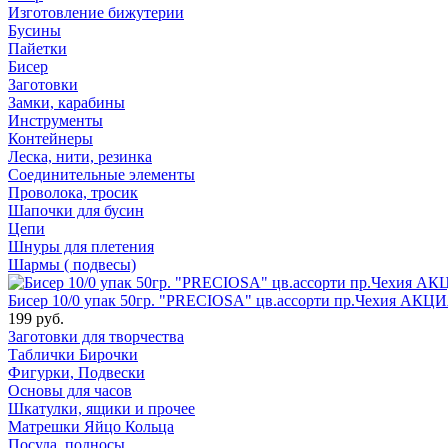
Изготовление бижутерии
Бусины
Пайетки
Бисер
Заготовки
Замки, карабины
Инструменты
Контейнеры
Леска, нити, резинка
Соединительные элементы
Проволока, тросик
Шапочки для бусин
Цепи
Шнуры для плетения
Шармы ( подвесы)
Бисер 10/0 упак 50гр. "PRECIOSA" цв.ассорти пр.Чехия АКЦИ
199 руб.
Заготовки для творчества
Таблички Бирочки
Фигурки, Подвески
Основы для часов
Шкатулки, ящики и прочее
Матрешки Яйцо Кольца
Посуда, подносы