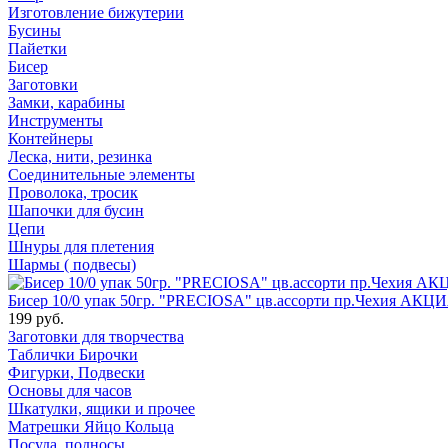
Изготовление бижутерии
Бусины
Пайетки
Бисер
Заготовки
Замки, карабины
Инструменты
Контейнеры
Леска, нити, резинка
Соединительные элементы
Проволока, тросик
Шапочки для бусин
Цепи
Шнуры для плетения
Шармы ( подвесы)
Бисер 10/0 упак 50гр. "PRECIOSA" цв.ассорти пр.Чехия АКЦИ
199 руб.
Заготовки для творчества
Таблички Бирочки
Фигурки, Подвески
Основы для часов
Шкатулки, ящики и прочее
Матрешки Яйцо Кольца
Посуда, подносы