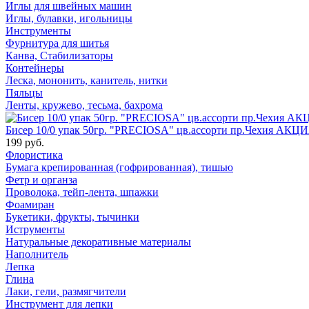
Иглы для швейных машин
Иглы, булавки, игольницы
Инструменты
Фурнитура для шитья
Канва, Стабилизаторы
Контейнеры
Леска, мононить, канитель, нитки
Пяльцы
Ленты, кружево, тесьма, бахрома
Бисер 10/0 упак 50гр. "PRECIOSA" цв.ассорти пр.Чехия АКЦИ
199 руб.
Флористика
Бумага крепированная (гофрированная), тишью
Фетр и органза
Проволока, тейп-лента, шпажки
Фоамиран
Букетики, фрукты, тычинки
Иструменты
Натуральные декоративные материалы
Наполнитель
Лепка
Глина
Лаки, гели, размягчители
Инструмент для лепки