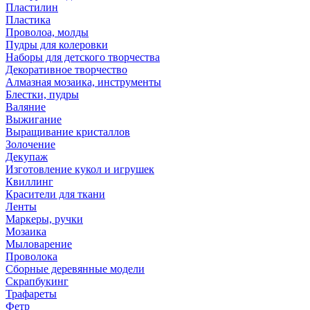
Пластилин
Пластика
Проволоа, молды
Пудры для колеровки
Наборы для детского творчества
Декоративное творчество
Алмазная мозаика, инструменты
Блестки, пудры
Валяние
Выжигание
Выращивание кристаллов
Золочение
Декупаж
Изготовление кукол и игрушек
Квиллинг
Красители для ткани
Ленты
Маркеры, ручки
Мозаика
Мыловарение
Проволока
Сборные деревянные модели
Скрапбукинг
Трафареты
Фетр