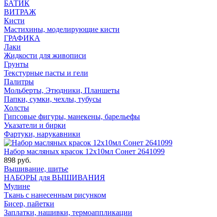
БАТИК
ВИТРАЖ
Кисти
Мастихины, моделирующие кисти
ГРАФИКА
Лаки
Жидкости для живописи
Грунты
Текстурные пасты и гели
Палитры
Мольберты, Этюдники, Планшеты
Папки, сумки, чехлы, тубусы
Холсты
Гипсовые фигуры, манекены, барельефы
Указатели и бирки
Фартуки, нарукавники
Набор масляных красок 12х10мл Сонет 2641099
898 руб.
Вышивание, шитье
НАБОРЫ для ВЫШИВАНИЯ
Мулине
Ткань с нанесенным рисунком
Бисер, пайетки
Заплатки, нашивки, термоаппликации