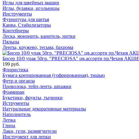
Иглы для швейных машин
Иглы, булавки, игольницы
Инструменты
Фурнитура для шитья
Канва, Стабилизаторы
Контейнеры
Леска, мононить, канитель, нитки
Пяльцы
Ленты, кружево, тесьма, бахрома
Бисер 10/0 упак 50гр. "PRECIOSA" цв.ассорти пр.Чехия АКЦИ
199 руб.
Флористика
Бумага крепированная (гофрированная), тишью
Фетр и органза
Проволока, тейп-лента, шпажки
Фоамиран
Букетики, фрукты, тычинки
Иструменты
Натуральные декоративные материалы
Наполнитель
Лепка
Глина
Лаки, гели, размягчители
Инструмент для лепки