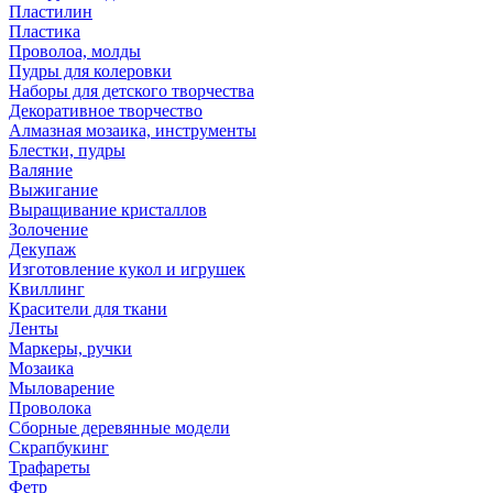
Пластилин
Пластика
Проволоа, молды
Пудры для колеровки
Наборы для детского творчества
Декоративное творчество
Алмазная мозаика, инструменты
Блестки, пудры
Валяние
Выжигание
Выращивание кристаллов
Золочение
Декупаж
Изготовление кукол и игрушек
Квиллинг
Красители для ткани
Ленты
Маркеры, ручки
Мозаика
Мыловарение
Проволока
Сборные деревянные модели
Скрапбукинг
Трафареты
Фетр