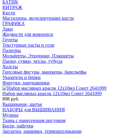
БАТИК
ВИТРАЖ
Кисти
Мастихины, моделирующие кисти
ГРАФИКА
Лаки
Жидкости для живописи
Грунты
Текстурные пасты и гели
Палитры
Мольберты, Этюдники, Планшеты
Папки, сумки, чехлы, тубусы
Холсты
Гипсовые фигуры, манекены, барельефы
Указатели и бирки
Фартуки, нарукавники
Набор масляных красок 12х10мл Сонет 2641099
898 руб.
Вышивание, шитье
НАБОРЫ для ВЫШИВАНИЯ
Мулине
Ткань с нанесенным рисунком
Бисер, пайетки
Заплатки, нашивки, термоаппликации