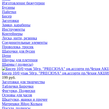
Изготовление бижутерии
Бусины
Пайетки
Бисер
Заготовки
Замки, карабины
Инструменты
Контейнеры
Леска, нити, резинка
Соединительные элементы
Проволока, тросик
Шапочки для бусин
Цепи
Шнуры для плетения
Шармы ( подвесы)
Бисер 10/0 упак 50гр. "PRECIOSA" цв.ассорти пр.Чехия АКЦИ
199 руб.
Заготовки для творчества
Таблички Бирочки
Фигурки, Подвески
Основы для часов
Шкатулки, ящики и прочее
Матрешки Яйцо Кольца
Посуда, подносы