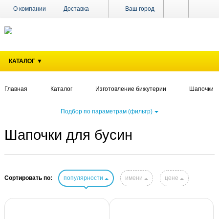
О компании
Доставка
Ваш город
Оплата
Поставщикам
Наши магазины
Новости
КАТАЛОГ ▼
Акции
Контакты
Главная
Каталог
Изготовление бижутерии
Шапочки д
Подбор по параметрам (фильтр)
Шапочки для бусин
Сортировать по:
популярности
имени
цене